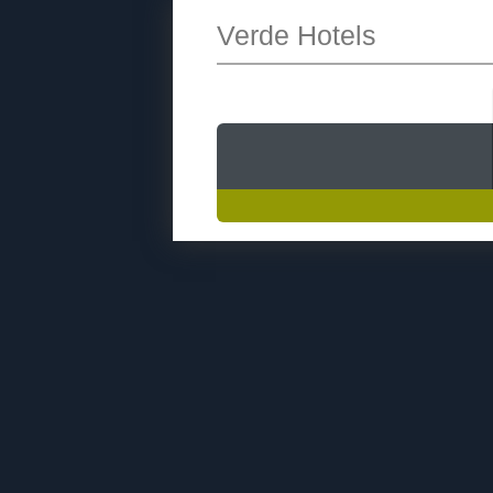
Verde Hotels