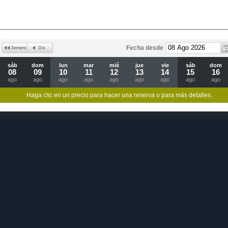
Fecha desde
sáb
dom
lun
mar
mié
jue
vie
sáb
dom
08
09
10
11
12
13
14
15
16
ago
ago
ago
ago
ago
ago
ago
ago
ago
Haga clic en un precio para hacer una reserva o para más detalles.