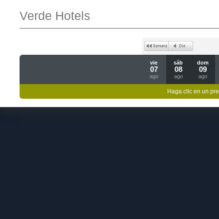
Verde Hotels
vie
sáb
dom
07
08
09
ago
ago
ago
Haga clic en un pre