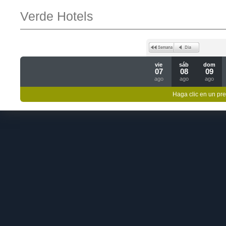
Verde Hotels
vie
sáb
dom
07
08
09
ago
ago
ago
Haga clic en un pre