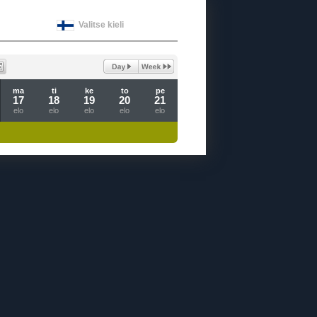
Valitse kieli
ma
ti
ke
to
pe
17
18
19
20
21
elo
elo
elo
elo
elo