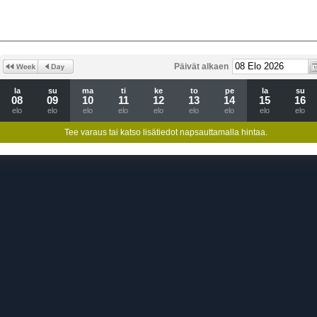
Päivät alkaen
la
su
ma
ti
ke
to
pe
la
su
08
09
10
11
12
13
14
15
16
elo
elo
elo
elo
elo
elo
elo
elo
elo
Tee varaus tai katso lisätiedot napsauttamalla hintaa.