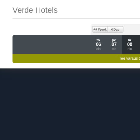
Verde Hotels
to
pe
la
06
07
08
elo
elo
elo
Tee varaus t