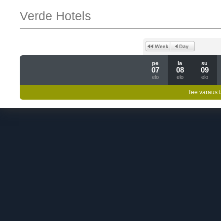
Verde Hotels
pe
la
su
07
08
09
elo
elo
elo
Tee varaus t