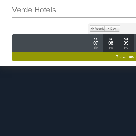
Verde Hotels
pe
la
su
07
08
09
elo
elo
elo
Tee varaus t