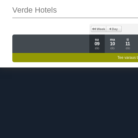
Verde Hotels
su
ma
ti
09
10
11
elo
elo
elo
Tee varaus t