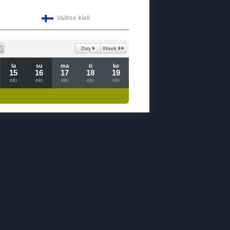
Valitse kieli
la
su
ma
ti
ke
15
16
17
18
19
elo
elo
elo
elo
elo