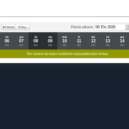
Päivät alkaen
to
pe
la
su
ma
ti
ke
to
pe
06
07
08
09
10
11
12
13
14
elo
elo
elo
elo
elo
elo
elo
elo
elo
Tee varaus tai katso lisätiedot napsauttamalla hintaa.