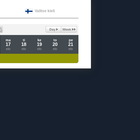
Valitse kieli
ma
ti
ke
to
pe
17
18
19
20
21
elo
elo
elo
elo
elo