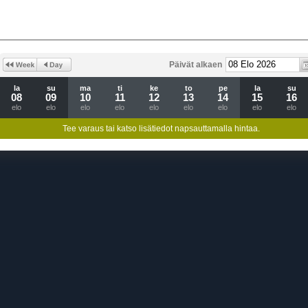
Päivät alkaen
la
su
ma
ti
ke
to
pe
la
su
08
09
10
11
12
13
14
15
16
elo
elo
elo
elo
elo
elo
elo
elo
elo
Tee varaus tai katso lisätiedot napsauttamalla hintaa.