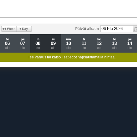
Päivät alkaen
to
pe
la
su
ma
ti
ke
to
pe
06
07
08
09
10
11
12
13
14
elo
elo
elo
elo
elo
elo
elo
elo
elo
Tee varaus tai katso lisätiedot napsauttamalla hintaa.