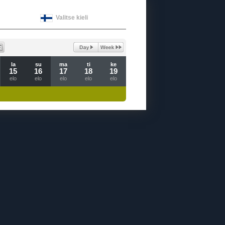
Valitse kieli
la
su
ma
ti
ke
15
16
17
18
19
elo
elo
elo
elo
elo