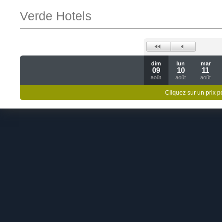
Verde Hotels
dim
lun
mar
09
10
11
août
août
août
Cliquez sur un prix 