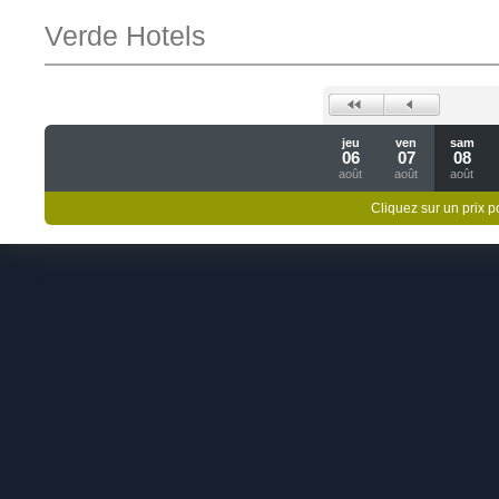
Verde Hotels
jeu
ven
sam
06
07
08
août
août
août
Cliquez sur un prix 