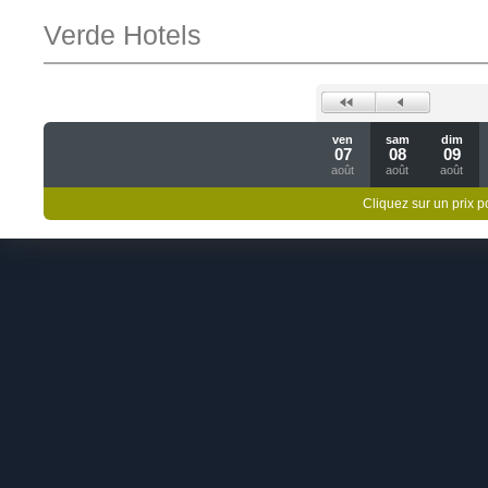
Verde Hotels
ven
sam
dim
07
08
09
août
août
août
Cliquez sur un prix 