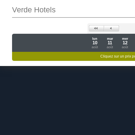
Verde Hotels
lun
mar
mer
10
11
12
août
août
août
Cliquez sur un prix 