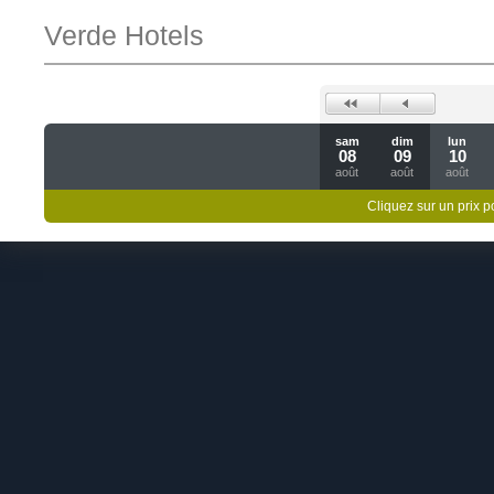
Verde Hotels
sam
dim
lun
08
09
10
août
août
août
Cliquez sur un prix 