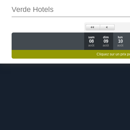
Verde Hotels
sam
dim
lun
08
09
10
août
août
août
Cliquez sur un prix 