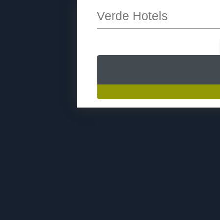
Verde Hotels