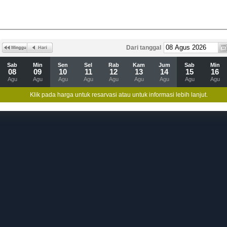
Dari tanggal
Sab
Min
Sen
Sel
Rab
Kam
Jum
Sab
Min
08
09
10
11
12
13
14
15
16
Agu
Agu
Agu
Agu
Agu
Agu
Agu
Agu
Agu
Klik pada harga untuk resarvasi atau untuk informasi lebih lanjut.