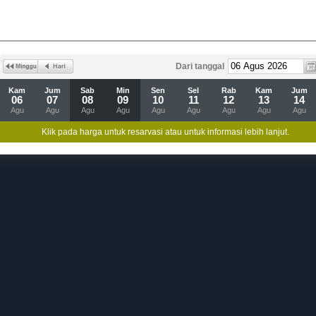
Dari tanggal
Kam
Jum
Sab
Min
Sen
Sel
Rab
Kam
Jum
06
07
08
09
10
11
12
13
14
Agu
Agu
Agu
Agu
Agu
Agu
Agu
Agu
Agu
Klik pada harga untuk resarvasi atau untuk informasi lebih lanjut.