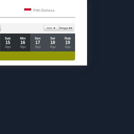
Pilih Bahasa
Sab
Min
Sen
Sel
Rab
15
16
17
18
19
Agu
Agu
Agu
Agu
Agu