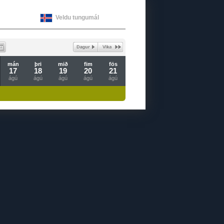
Veldu tungumál
mán
þri
mið
fim
fös
17
18
19
20
21
ágú
ágú
ágú
ágú
ágú