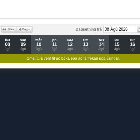
Dagsetning frá
lau
sun
mán
þri
mið
fim
fös
lau
sun
08
09
10
11
12
13
14
15
16
ágú
ágú
ágú
ágú
ágú
ágú
ágú
ágú
ágú
Smelltu á verð til að bóka eða að fá frekari upplýsingar.