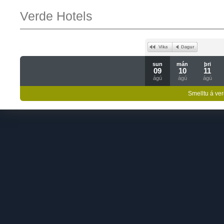
Verde Hotels
sun
mán
þri
09
10
11
ágú
ágú
ágú
Smelltu á ver