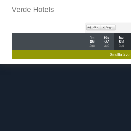
Verde Hotels
fim
fös
lau
06
07
08
ágú
ágú
ágú
Smelltu á ver