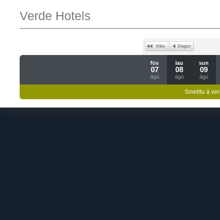
Verde Hotels
fös
lau
sun
07
08
09
ágú
ágú
ágú
Smelltu á ver