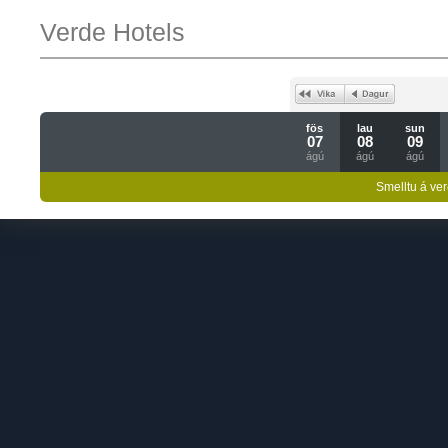
Verde Hotels
fös
lau
sun
07
08
09
ágú
ágú
ágú
Smelltu á ver