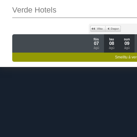
Verde Hotels
fös
lau
sun
07
08
09
ágú
ágú
ágú
Smelltu á ver