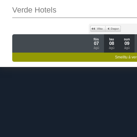
Verde Hotels
fös
lau
sun
07
08
09
ágú
ágú
ágú
Smelltu á ver