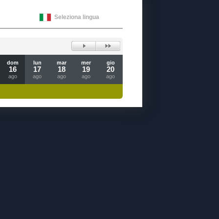
Seleziona lingua
dom
lun
mar
mer
gio
16
17
18
19
20
ago
ago
ago
ago
ago