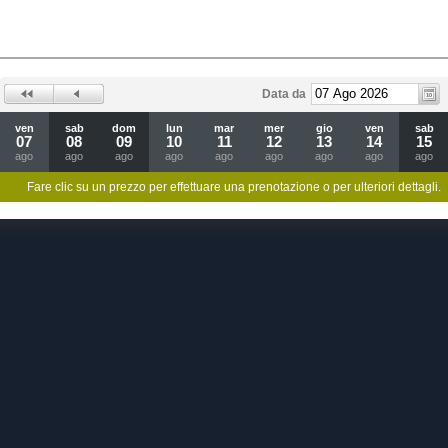
Data da
ven
sab
dom
lun
mar
mer
gio
ven
sab
07
08
09
10
11
12
13
14
15
ago
ago
ago
ago
ago
ago
ago
ago
ago
Fare clic su un prezzo per effettuare una prenotazione o per ulteriori dettagli.