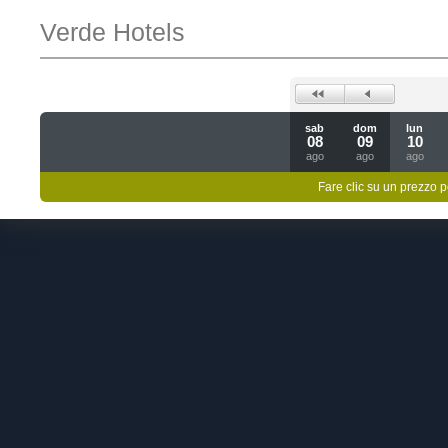
Verde Hotels
sab
dom
lun
08
09
10
ago
ago
ago
Fare clic su un prezzo pe