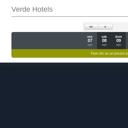
Verde Hotels
ven
sab
dom
07
08
09
ago
ago
ago
Fare clic su un prezzo pe