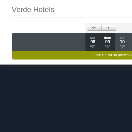
Verde Hotels
sab
dom
lun
08
09
10
ago
ago
ago
Fare clic su un prezzo pe