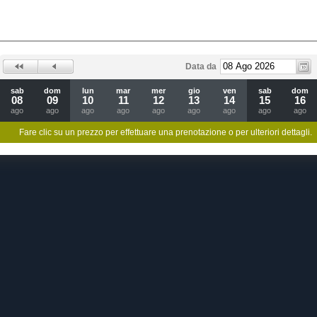
Data da
sab
dom
lun
mar
mer
gio
ven
sab
dom
08
09
10
11
12
13
14
15
16
ago
ago
ago
ago
ago
ago
ago
ago
ago
Fare clic su un prezzo per effettuare una prenotazione o per ulteriori dettagli.