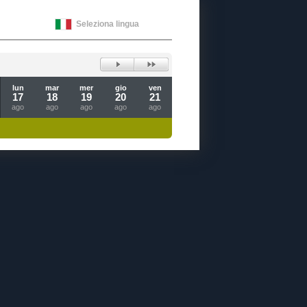
Seleziona lingua
lun
mar
mer
gio
ven
17
18
19
20
21
ago
ago
ago
ago
ago