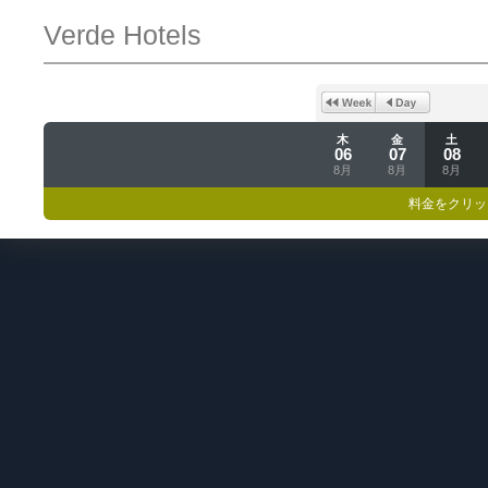
Verde Hotels
木
金
土
06
07
08
8月
8月
8月
料金をクリッ