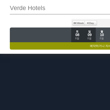
Verde Hotels
토
일
월
08
09
10
8월
8월
8월
예약하거나 자