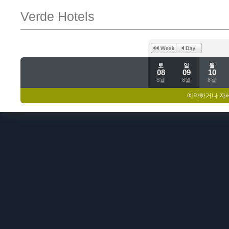
Verde Hotels
토
일
월
08
09
10
8월
8월
8월
예약하거나 자