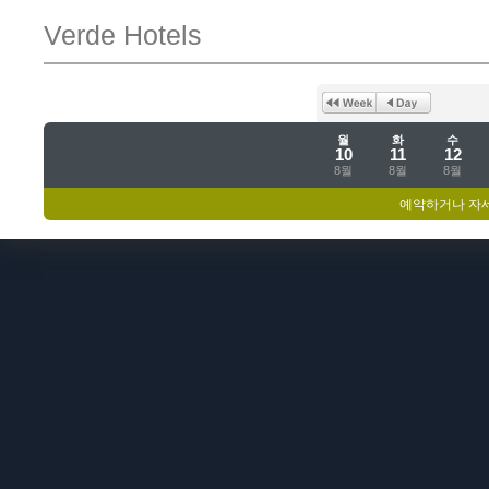
Verde Hotels
월
화
수
10
11
12
8월
8월
8월
예약하거나 자