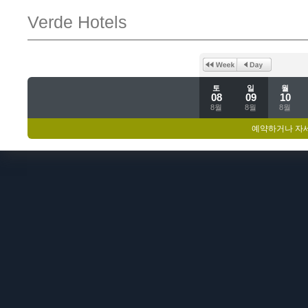
Verde Hotels
토
일
월
08
09
10
8월
8월
8월
예약하거나 자