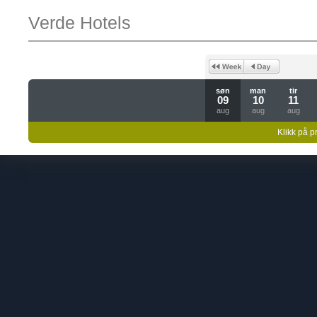
Verde Hotels
søn
man
tir
09
10
11
aug
aug
aug
Klikk på pr