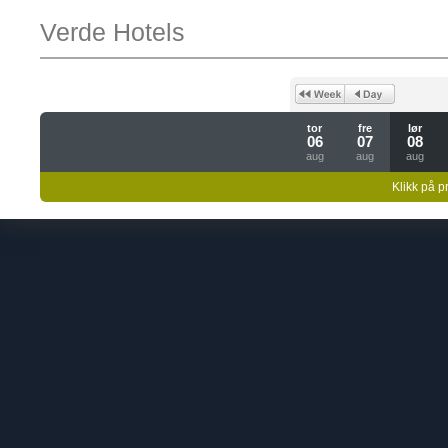
Verde Hotels
tor
fre
lør
06
07
08
aug
aug
aug
Klikk på pr