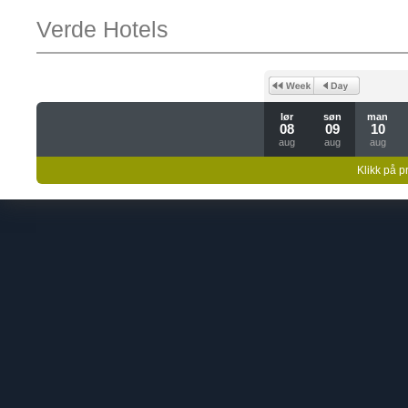
Verde Hotels
lør
søn
man
08
09
10
aug
aug
aug
Klikk på pr