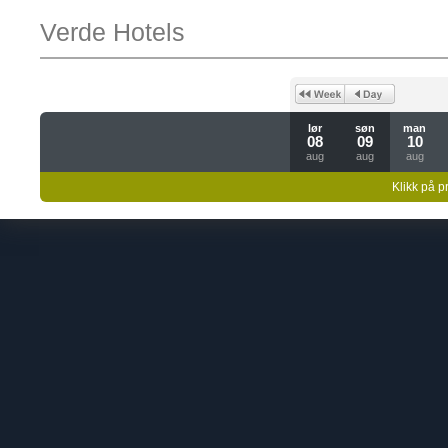
Verde Hotels
lør
søn
man
08
09
10
aug
aug
aug
Klikk på pr