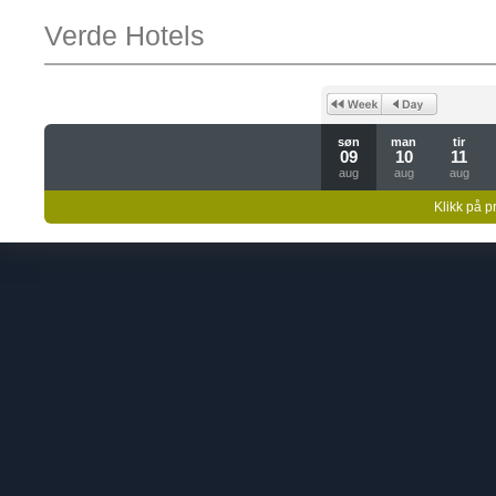
Verde Hotels
søn
man
tir
09
10
11
aug
aug
aug
Klikk på pr