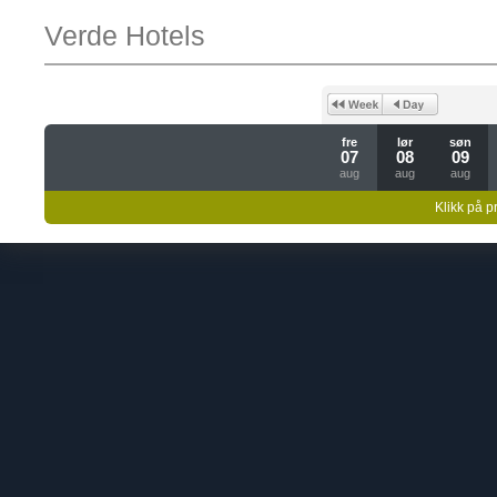
Verde Hotels
fre
lør
søn
07
08
09
aug
aug
aug
Klikk på pr