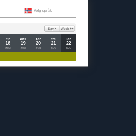
Velg språk
tir
ons
tor
fre
lør
18
19
20
21
22
aug
aug
aug
aug
aug