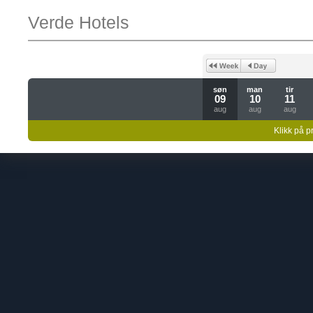
Verde Hotels
søn
man
tir
09
10
11
aug
aug
aug
Klikk på pr