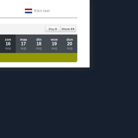
Kies taal
zon
maa
din
woe
don
16
17
18
19
20
aug
aug
aug
aug
aug