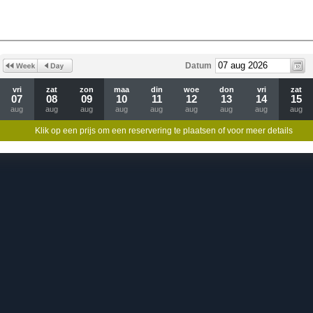
Datum
vri
zat
zon
maa
din
woe
don
vri
zat
07
08
09
10
11
12
13
14
15
aug
aug
aug
aug
aug
aug
aug
aug
aug
Klik op een prijs om een reservering te plaatsen of voor meer details