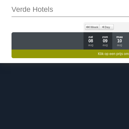
Verde Hotels
zat
zon
maa
08
09
10
aug
aug
aug
Klik op een prijs om