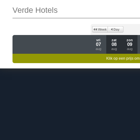
Verde Hotels
vri
zat
zon
07
08
09
aug
aug
aug
Klik op een prijs om