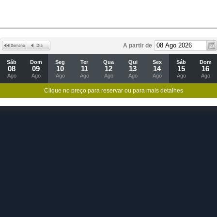
A partir de
Sáb
Dom
Seg
Ter
Qua
Qui
Sex
Sáb
Dom
08
09
10
11
12
13
14
15
16
Ago
Ago
Ago
Ago
Ago
Ago
Ago
Ago
Ago
Clique no preço para reservar ou para mais detalhes