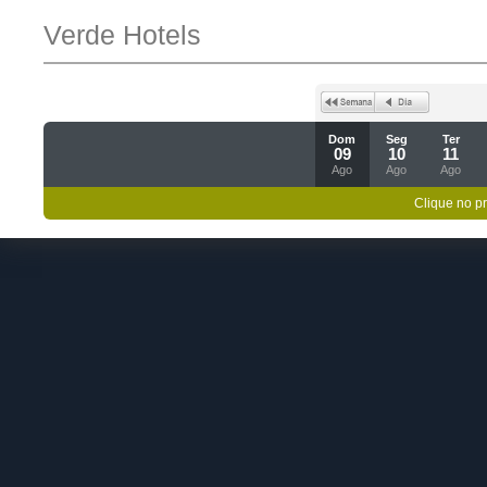
Verde Hotels
Dom
Seg
Ter
09
10
11
Ago
Ago
Ago
Clique no p